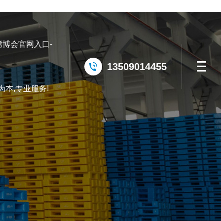
腾博会官网入口-
13509014455
为本,专业服务!