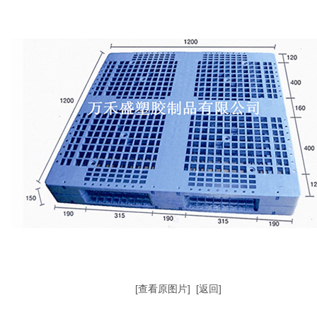
[查看原图片]
[返回]