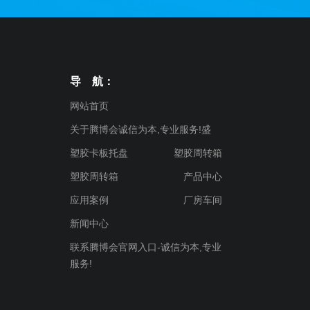
导 航：
网站首页
关于腾博会诚信为本,专业服务!盛
塑胶卡板托盘
塑胶周转箱
塑胶周转箱
产品中心
应用案例
厂房车间
新闻中心
联系腾博会官网入口-诚信为本,专业
服务!