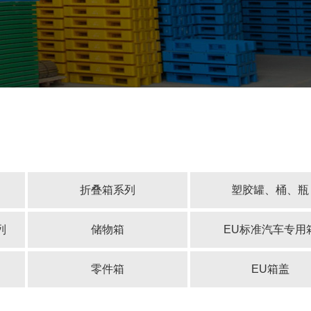
折叠箱系列
塑胶罐、桶、瓶
列
储物箱
EU标准汽车专用
零件箱
EU箱盖