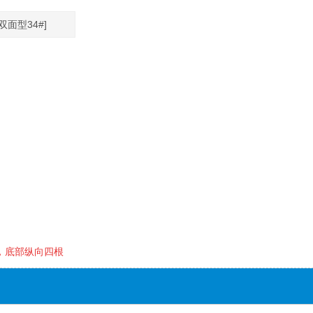
双面型34#]
导 航
网站首页
关于腾博会诚信为本,
专业服务!盛
塑胶卡板托盘
塑胶周转箱
，底部纵向四根
塑胶周转箱
产品中心
应用案例
厂房车间