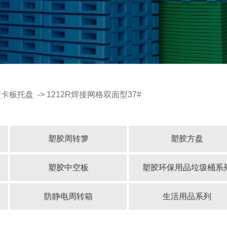
型卡板托盘
->
1212R焊接网格双面型37#
塑胶周转箩
塑胶方盘
盒
塑胶中空板
塑胶环保用品垃圾桶系
防静电周转箱
生活用品系列