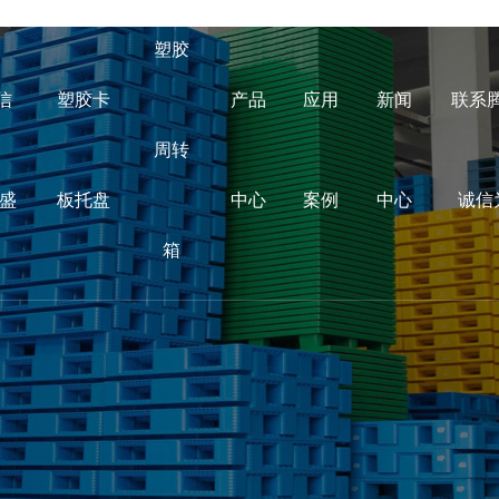
塑胶
信
塑胶卡
产品
应用
新闻
联系
周转
!盛
板托盘
中心
案例
中心
诚信
箱