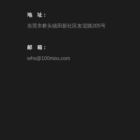
地 址：
东莞市桥头镇田新社区友谊路205号
邮 箱：
whs@100mou.com