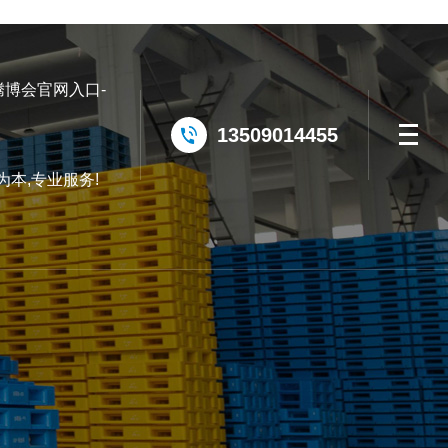
腾博会官网入口-
13509014455
为本,专业服务!