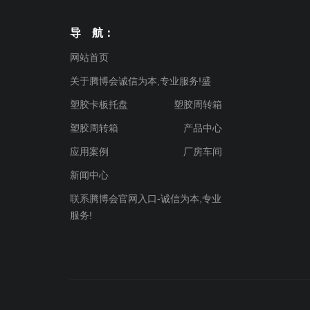
导 航：
网站首页
关于腾博会诚信为本,专业服务!盛
塑胶卡板托盘
塑胶周转箱
塑胶周转箱
产品中心
应用案例
厂房车间
新闻中心
联系腾博会官网入口-诚信为本,专业
服务!