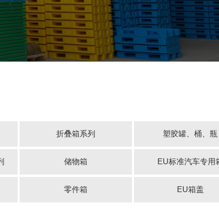
折叠箱系列
塑胶罐、桶、瓶
列
储物箱
EU标准汽车专用
零件箱
EU箱盖