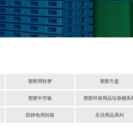
塑胶周转箩
塑胶方盘
盒
塑胶中空板
塑胶环保用品垃圾桶系
防静电周转箱
生活用品系列