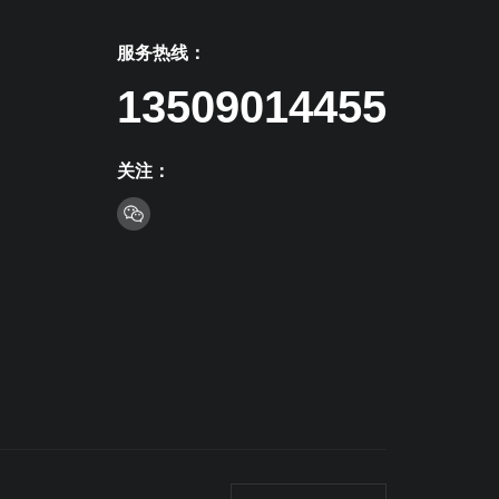
服务热线：
13509014455
关注：