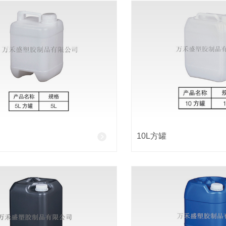
10L方罐
家
周转箩、卡板托盘等生