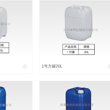
1号方罐20L
导 航