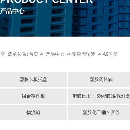
产品中心
您的位置:
首页
->
产品中心
->
塑胶周转箩
->
A9号箩
塑胶卡板托盘
塑胶周转箱
网格田字型卡板托盘
分格箱
组合零件柜
塑胶日用：胶凳/胶筛/保鲜
网格双面型卡板托盘
物流箱
塑胶化工桶丶容器
网格川字型卡板托盘