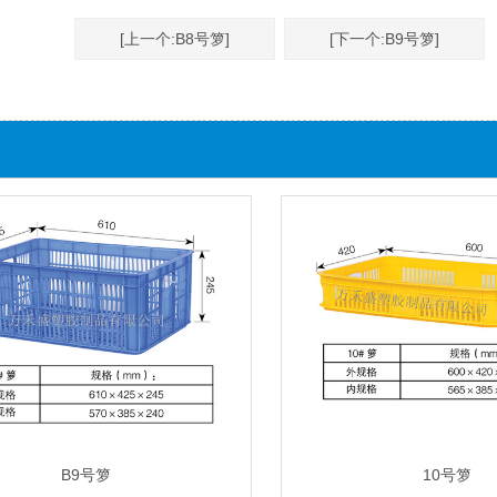
家
[上一个:B8号箩]
[下一个:B9号箩]
周转箩、卡板托盘等生
46574 / 0769-8345957
田新社区友谊路205号
B9号箩
10号箩