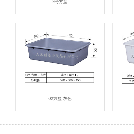
9号方盘
02方盆-灰色