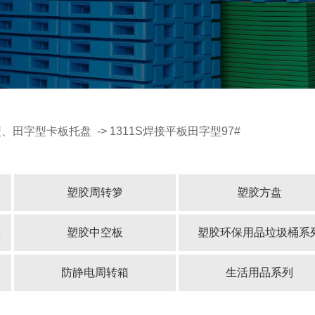
型、田字型卡板托盘
->
1311S焊接平板田字型97#
塑胶周转箩
塑胶方盘
盒
塑胶中空板
塑胶环保用品垃圾桶系
防静电周转箱
生活用品系列