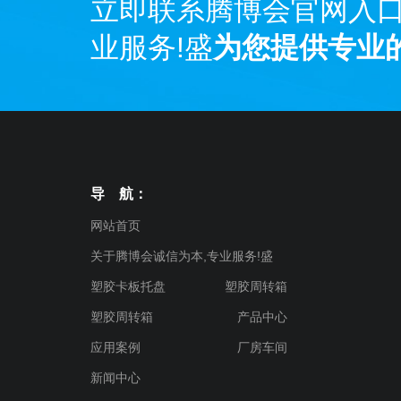
立即联系腾博会官网入口
业服务!盛
为您提供专业
导 航：
网站首页
关于腾博会诚信为本,专业服务!盛
塑胶卡板托盘
塑胶周转箱
塑胶周转箱
产品中心
应用案例
厂房车间
新闻中心