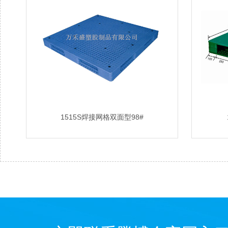
1515S焊接网格双面型98#