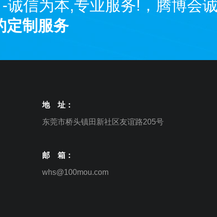
-诚信为本,专业服务!，腾博会诚
的定制服务
地 址：
东莞市桥头镇田新社区友谊路205号
邮 箱：
whs@100mou.com